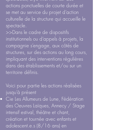
actions ponctuelles de courte durée et
se met au service du projet d’action
culturelle de la structure qui accueille le
spectacle.
>>Dans le cadre de dispositifs
institutionnels ou d’appels à projets, la
compagnie s’engage, aux côtés de
structures, sur des actions au long cours,
impliquant des interventions régulières
dans des établissements et/ou sur un
territoire définis.
Voici pour partie les actions réalisées
jusqu’à présent
Cie Les Allumeurs de Lune, Fédération
des Oeuvres Laïques, Annecy / Stage
intensif estival, théâtre et chant,
création et tournée avec enfants et
adolescent.e.s (8/16 ans) en