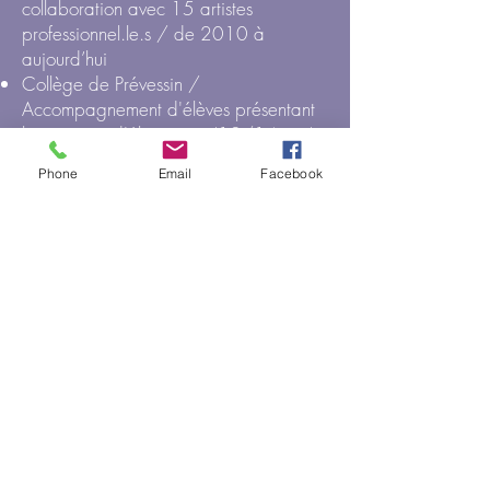
collaboration avec 15 artistes
professionnel.le.s / de 2010 à
aujourd’hui
Collège de Prévessin /
Accompagnement d'élèves présentant
le concours d'éloquence (12/14 ans)
/ 2026
Phone
Email
Facebook
Ecole primaire de Péron / Atelier
théâtre avec enfants (8 ans) / 2017
Ecole primaire d’Ornex / Atelier
théâtre avec enfants (6/9 ans) /
2017
Cie du Bordeau, St-Genis-Pouilly /
Atelier théâtre hebdomadaire et
création avec adolescent.e.s (13/17
ans) / de 2015 à 2020
3 Écoles primaires du Pays de Gex /
Atelier manipulation marionnettes à
gaine avec enfants (6/9 ans) / 2019
Lycée International de Ferney-Voltaire /