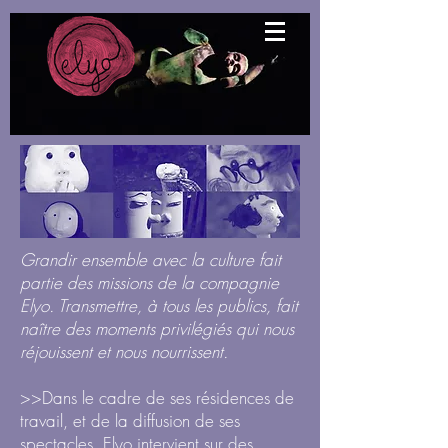
Grandir ensemble avec la culture fait
partie des missions de la compagnie
Elyo. Transmettre, à tous les publics, fait
naître des moments privilégiés qui nous
réjouissent et nous nourrissent.
>>Dans le cadre de ses résidences de
travail, et de la diffusion de ses
spectacles, Elyo intervient sur des